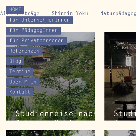
HOME
Alle Beiträge
Shinrin Yoku
Naturpädago
für UnternehmerInnen
für PädagogInnen
Impulse für Naturverbindung
Naturcoac
für Privatpersonen
Claudia
Claudia
25. Mai 2023
23. Mai 20
Referenzen
Blog
Termine
Über Mich
Kontakt
Studienreise nach
Stud
Japan - Kyoto
Japa