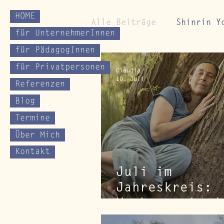
HOME
Alle Beiträge
Shinrin Y
für UnternehmerInnen
für PädagogInnen
Impulse für Naturverbi
für Privatpersonen
Claudia
10. Juli
Referenzen
Blog
Termine
Über Mich
Kontakt
Juli im
Jahreskreis:
Wachsen, Ausd
und Reifen –