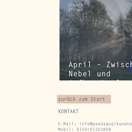
Achtsamkeit i
Claudia
17. Apr.
Natur als
Kraftquelle
April – Zwisc
Nebel und
Aufbruch: Imp
für
zurück zum Start
Naturverbind
KONTAKT
E-Mail:
info@paedagogikundn
Mobil: 0159/01303858