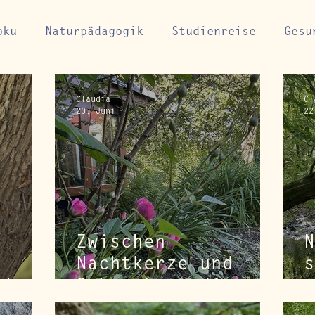
oku
Naturpädagogik
Studienreise
Gesu
ndung
Naturcoaching
Claudia
Cl
20. Juni
22
Zwischen
N
Nachtkerze und
s
ehnen
Schnecke – die
z
Einladung der
N