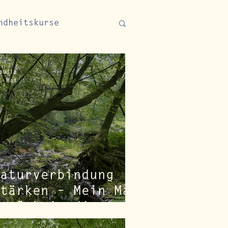
ndheitskurse
audia
. Mai
aturverbindung
tärken – Mein Mai
urück in die
atur und zurück