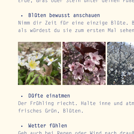
Erde, Gras oder Stein unter deinen Füß
Blüten bewusst anschauen
Nimm dir Zeit für eine einzige Blüte. 
als würdest du sie zum ersten Mal sehe
Düfte einatmen
Der Frühling riecht. Halte inne und at
frisches Grün, Blüten.
Wetter fühlen
Geh auch bei Regen oder Wind nach drau