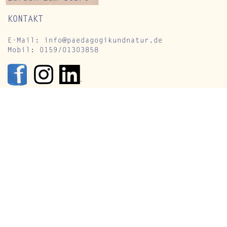
KONTAKT
E-Mail:
info@paedagogikundnatur.de
Mobil: 0159/01303858
elassener im Alltag –
Frauenzeiten
esundheitskurse in
Kreislauf de
er Natur
Ein Wochenen
Achtsamkeit,
innere Balan
Kloster St. 
Helfta