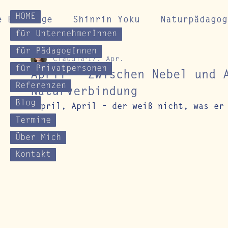
HOME
e Beiträge
Shinrin Yoku
Naturpädagog
für UnternehmerInnen
für PädagogInnen
Claudia
17. Apr.
Gesundheitskurse
Impulse für Naturverb
für Privatpersonen
April – Zwischen Nebel und 
Referenzen
Naturverbindung
Blog
"April, April – der weiß nicht, was er
Termine
Über Mich
Kontakt