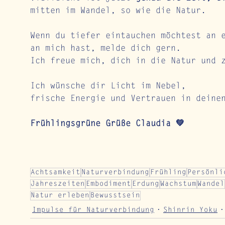
mitten im Wandel, so wie die Natur.
Wenn du tiefer eintauchen möchtest an 
an mich hast, melde dich gern. 
Ich freue mich, dich in die Natur und 
Ich wünsche dir Licht im Nebel,
frische Energie und Vertrauen in deine
Frühlingsgrüne Grüße Claudia 
💚
Achtsamkeit
Naturverbindung
Frühling
Persönli
Jahreszeiten
Embodiment
Erdung
Wachstum
Wandel
Natur erleben
Bewusstsein
Impulse für Naturverbindung
Shinrin Yoku