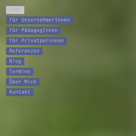
HOME
für UnternehmerInnen
für PädagogInnen
für Privatpersonen
Referenzen
Blog
Termine
Über Mich
Kontakt