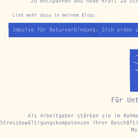
zu entspannen und neue Kraft zu sc
Ließ mehr dazu in meinem Blog:
Impulse für Naturverbindung: Sich erden 
Für Un
Als Arbeitgeber stärken sie im Rahm
Stressbewältigungskompetenzen ihrer Beschäft
M