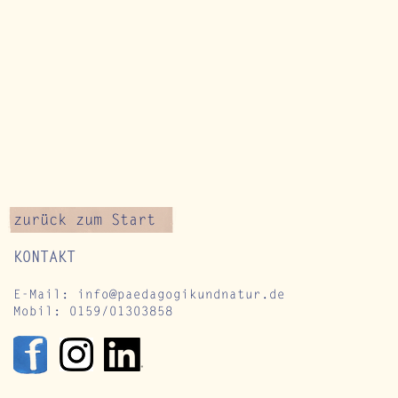
zurück zum Start
KONTAKT
E-Mail:
info@paedagogikundnatur.de
Mobil: 0159/01303858
uli im Jahreskreis:
Zwischen Nac
achsen, Ausdehnen und
und Schnecke
eifen – Achtsamkeit
Einladung de
n der Natur als
Sommersonnen