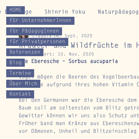
HOME
e Beiträge
Shinrin Yoku
Naturpädagog
für UnternehmerInnen
für PädagogInnen
Claudia
18. Sept. 2020
Gesundheitskurse
Impulse für Naturverb
für Privatpersonen
Kräuter und Wildfrüchte im 
Referenzen
Aktualisiert:
10. Nov. 2020
Die Eberesche – Sorbus aucuparia
Blog
Termine
Vögel mögen die Beeren des Vogelbeerba
Über Mich
sind sie aufgrund ihres hohen Vitamin 
Kontakt
Bei den Germanen war die Eberesche dem
Baum soll am seltensten vom Blitz getr
Gewitter können wir uns also Schutz un
Früher band man Kränze aus Ebereschenz
vor Dämonen, Unheil und Blitzeinschlag