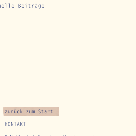
uelle Beiträge
zurück zum Start
KONTAKT