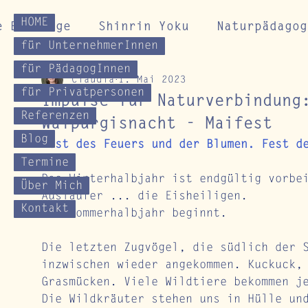
HOME
e Beiträge
Shinrin Yoku
Naturpädagog
für UnternehmerInnen
für PädagogInnen
Claudia
1. Mai 2023
Gesundheitskurse
Impulse für Naturverb
für Privatpersonen
Impulse für Naturverbindung
Referenzen
Walpurgisnacht - Maifest
Blog
Fest des Feuers und der Blumen. Fest d
Termine
Das Winterhalbjahr ist endgültig vorbe
Über Mich
Ausläufer ... die Eisheiligen. 
Kontakt
Das Sommerhalbjahr beginnt. 
Die letzten Zugvögel, die südlich der 
inzwischen wieder angekommen. Kuckuck,
Grasmücken. Viele Wildtiere bekommen j
Die Wildkräuter stehen uns in Hülle un