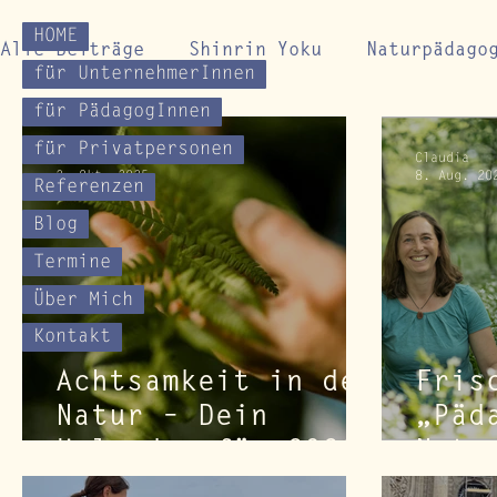
HOME
Alle Beiträge
Shinrin Yoku
Naturpädago
für UnternehmerInnen
für PädagogInnen
Impulse für Naturverbindung
Naturcoac
für Privatpersonen
Claudia
Claudia
2. Okt. 2025
8. Aug. 20
Referenzen
Blog
Termine
Über Mich
Kontakt
Achtsamkeit in der
Fris
Natur – Dein
„Päd
Kalender für 2026
Natu
neue