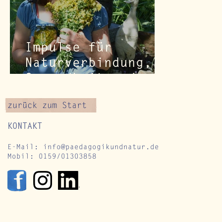
Impulse für
Naturverbindung,
Gesundheit und
Resilienz -
zurück zum Start
Sommersonnenwende
- AUS DER FÜLLE
KONTAKT
SCHÖPFEN
E-Mail:
info@paedagogikundnatur.de
Mobil: 0159/01303858