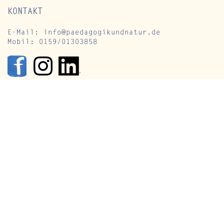
KONTAKT
E-Mail:
info@paedagogikundnatur.de
Auf dem Jako
Mobil: 0159/01303858
uf dem Jakobsweg -
aldbaden to go