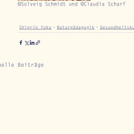
©Solveig Schmidt und ©Claudia Scharf
Shinrin Yoku
Naturpädagogik
Gesundheitsk
uelle Beiträge