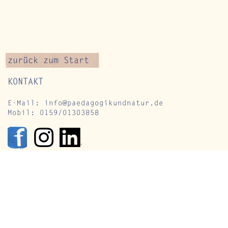
zurück zum Start
KONTAKT
E-Mail:
info@paedagogikundnatur.de
Mobil: 0159/01303858
wischen Nachtkerze
April – Zwis
nd Schnecke – die
und Aufbruch
inladung der
für Naturver
ommersonnenwende