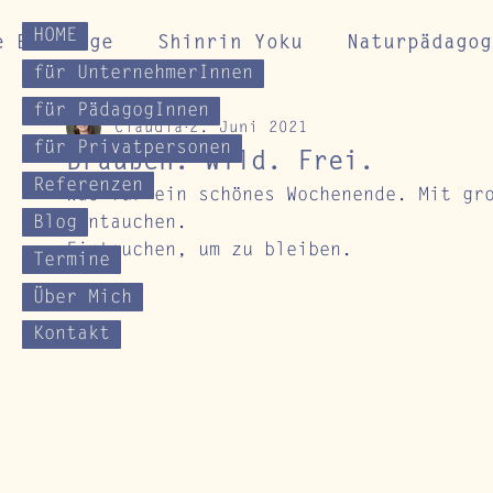
HOME
e Beiträge
Shinrin Yoku
Naturpädagog
für UnternehmerInnen
für PädagogInnen
Claudia
2. Juni 2021
Gesundheitskurse
Impulse für Naturverb
für Privatpersonen
Draußen. Wild. Frei.
Referenzen
Was für ein schönes Wochenende. Mit gr
Blog
eintauchen. 
Eintauchen, um zu bleiben.
Termine
Über Mich
Kontakt