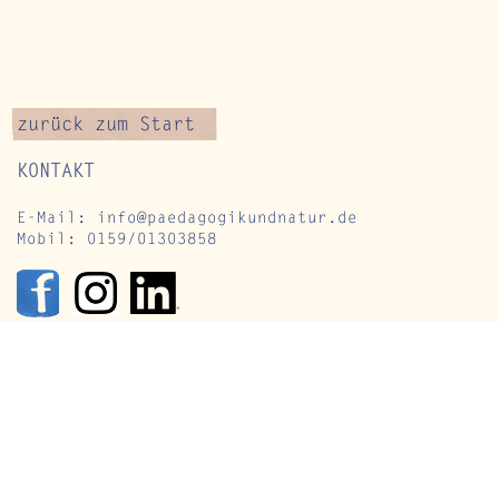
zurück zum Start
KONTAKT
E-Mail:
info@paedagogikundnatur.de
Mobil: 0159/01303858
rühling in der Natur
Fortbildunge
rleben – Waldbaden,
Angebote für
esilienz und
Schulen in u
chtsamkeit zum
Natur - 2026
rühlingsbeginn