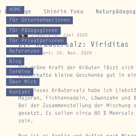
HOME
e Beiträge
Shinrin Yoku
Naturpädagog
für UnternehmerInnen
für PädagogInnen
Claudia
18. Juni 2020
Gesundheitskurse
Impulse für Naturverb
für Privatpersonen
DIY Kräutersalz: Viriditas
Referenzen
Aktualisiert:
10. Nov. 2020
Blog
Die grüne Kraft der Kräuter lässt sich
Termine
zauberhafte kleine Geschenke gut in ei
Über Mich
Für dieses Kräutersalz habe ich Liebst
Kontakt
Majoran, Fichtennadeln, Löwenzahn und 
Bei der Zusammenstellung der Mischung 
gesetzt. Es sollen circa 80 % Meersalz
sein.