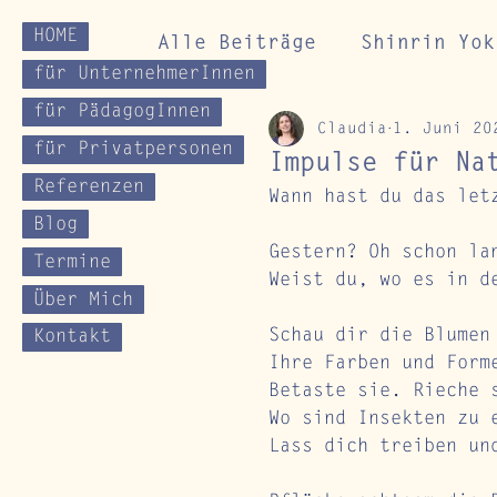
HOME
Alle Beiträge
Shinrin Yok
für UnternehmerInnen
für PädagogInnen
Claudia
1. Juni 20
Gesundheitskurse
Impu
für Privatpersonen
Impulse für Na
Referenzen
Wann hast du das let
Blog
Gestern? Oh schon la
Termine
Weist du, wo es in d
Über Mich
Schau dir die Blumen
Kontakt
Ihre Farben und Form
Betaste sie. Rieche 
Wo sind Insekten zu 
Lass dich treiben un