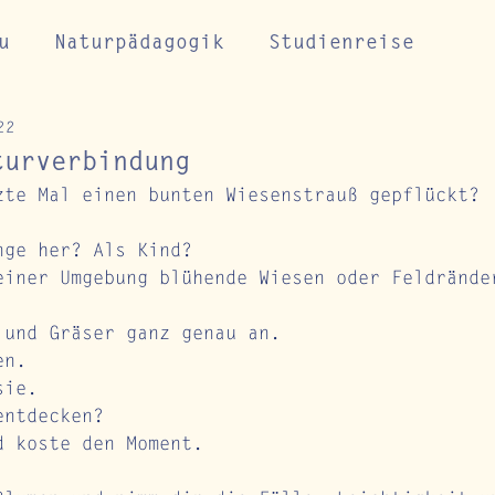
u
Naturpädagogik
Studienreise
22
lse für Naturverbindung
Naturcoaching
turverbindung
zte Mal einen bunten Wiesenstrauß gepflückt?
nge her? Als Kind?
einer Umgebung blühende Wiesen oder Feldrände
 und Gräser ganz genau an. 
en. 
sie. 
entdecken? 
d koste den Moment. 